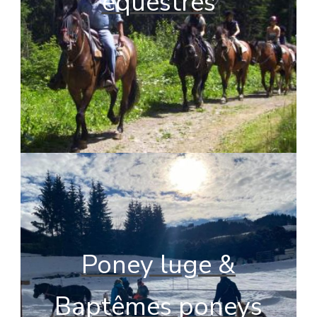
équestres
Poney luge &
Baptêmes poneys